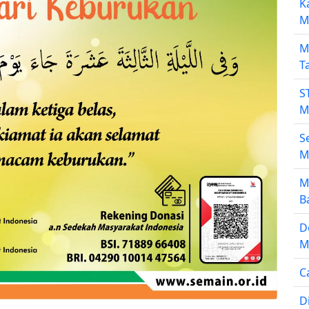
K
M
M
T
S
M
S
M
M
B
D
M
C
D