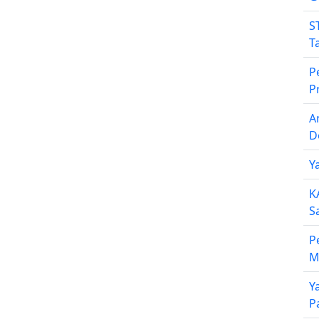
S
T
P
P
A
D
Y
K
S
P
M
Y
P