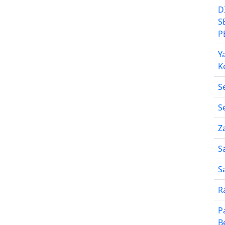
D
S
P
Y
K
S
S
Z
S
S
R
P
B