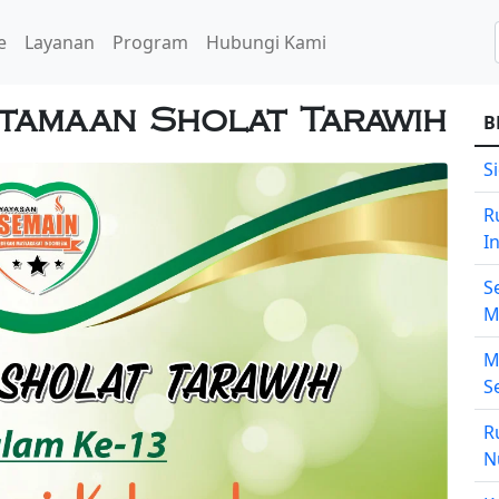
e
Layanan
Program
Hubungi Kami
utamaan Sholat Tarawih
B
S
R
I
S
M
M
S
R
N