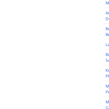
M
A
D
B
B
L
B
S
K
P
M
P
M
G