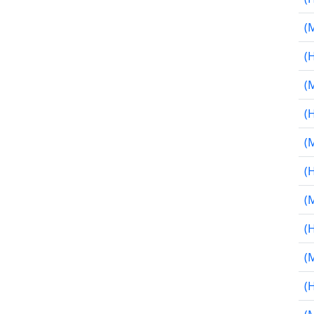
(
(
(
(
(
(
(
(
(
(