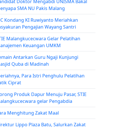
andidat Doktor Mengabdi UNISMA Bakal
enyapa SMA NU Pakis Malang
C Kondang KI Ruwiyanto Meriahkan
asyakuran Pengajian Wayang Santri
TIE Malangkucecwara Gelar Pelatihan
anajemen Keuangan UMKM
emain Antarkan Guru Ngaji Kunjungi
asjid Quba di Madinah
eriahnya, Para Istri Penghulu Pelatihan
atik Ciprat
orong Produk Dapur Menuju Pasar, STIE
alangkucecwara gelar Pengabdia
ara Menghitung Zakat Maal
irektur Lippo Plaza Batu, Salurkan Zakat